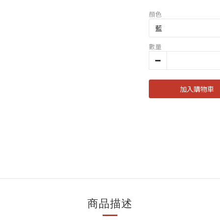
顏色
數量
加入購物車
商品描述