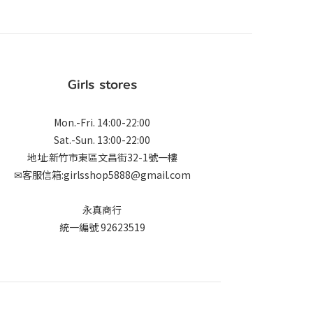
Girls stores
Mon.-Fri. 14:00-22:00
Sat.-Sun. 13:00-22:00
地址:新竹市東區文昌街32-1號一樓
✉客服信箱:girlsshop5888@gmail.com
永真商行
統一編號 92623519