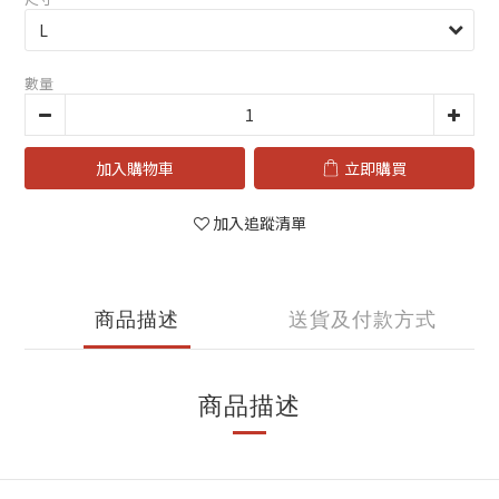
數量
加入購物車
立即購買
加入追蹤清單
商品描述
送貨及付款方式
商品描述